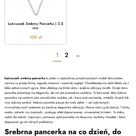
Łańcuszek Srebrny Pancerka | 3.5
mm
109
zł
1
2
→
Łańcuszek srebrny pancerka
to jeden z najbardziej ponadczasowych modeli łańcuszków,
ceniony za prostą formę, wygodę noszenia i wyrazisty wygląd. Charakterystyczny splot składa się z
lekko spłaszczonych ogniw, które układają się blisko skóry i pięknie odbijają światło. Dzięki temu
pancerka prezentuje się elegancko, ale nie jest przesadnie ozdobna. To łańcuszek, który dobrze
sprawdza się zarówno jako samodzielna ozdoba, jak i baza pod zawieszkę, medalik, krzyżyk lub
inny ulubiony symbol. Srebrna pancerka pasuje do wielu stylów – od codziennych,
minimalistycznych zestawów po bardziej eleganckie stylizacje. Można nosić ją do koszuli, T-shirtu,
swetra, sukienki czy marynarki, uzyskując efekt dopracowanej, uniwersalnej biżuterii. To dobry
wybór dla kobiet i mężczyzn, ponieważ splot pancerka ma klasyczny, neutralny charakter i łatwo
dopasować go do różnych preferencji.
Srebrna pancerka na co dzień, do