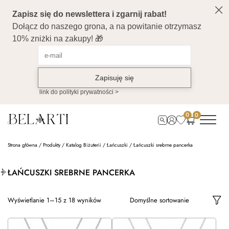
0
0
Strona główna
/
Produkty
/
Katalog Biżuterii
/
Łańcuszki
/
Łańcuszki srebrne pancerka
ŁAŃCUSZKI SREBRNE PANCERKA
Wyświetlanie 1–15 z 18 wyników