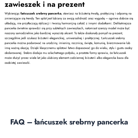
zawieszek i na prezent
Wybierając
łańcuszek srebrny pancerka
, stawiasz na biżuterię trwałą, praktyczną i odporną na
zmieniające się trendy. Ten splot jest lubiany za swoją solidność oraz wygodę – ogniwa dobrze się
układają, nie przytłaczają stylizacji i tworzą harmonijną całość z innymi dodatkami. Delikatniejsza
pancerka świetnie sprawdzi się przy subtelnych zawieszkach, natomiast szerszy model może być
noszony samodzielnie jako bardziej wyrazisty akcent. To także doskonały pomysł na prezent,
szczególnie jeśli szukasz biżuterii eleganckiej, uniwersalnej i praktycznej. Łańcuszek srebrny
pancerka można podarować na urodziny, imieniny, rocznicę, święta, komunię, bierzmowanie lub
inną ważną okazję. Dzięki klasycznemu splotowi łatwo dopasować go do wieku, stylu i gustu osoby
obdarowanej. Srebro dodaje mu szlachetnego połysku, a prostota formy sprawia, że łańcuszek
może służyć przez wiele lat jako ulubiony element codziennej biżuterii albo elegancka baza dla
osobistej zawieszki.
FAQ – łańcuszek srebrny pancerka