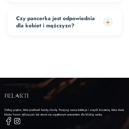
Czy pancerka jest odpowiednia
+
dla kobiet i mężczyzn?
Odkryj piękno, które podkreśli każdą chwilę. Przejrzyj nasze kolekcje i znajdź biżuterię, która doda
blasku Twoim stylizacjom lub stanie się wyjątkowym prezentem dla bliskiej osoby.