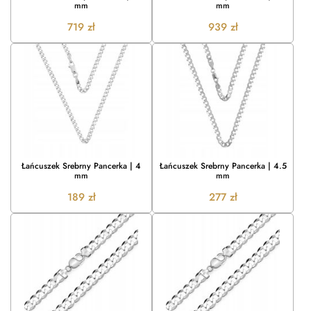
mm
mm
719
zł
939
zł
Łańcuszek Srebrny Pancerka | 4
Łańcuszek Srebrny Pancerka | 4.5
mm
mm
189
zł
277
zł