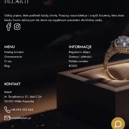
Odkryj piękno, które podkreśli każdą chwilę. Przejrzyj nasze kolekcje i znajdź biżuterię, która doda
blasku Twoim stylizacjom lub stanie się wyjątkowym prezentem dla bliskiej osoby.
MENU
INFORMACJE
Katalog biżuterii
Regulamin sklepu
Grawerowanie
Dostawy i płatności
O nas
Polityka zwrotów
Blog
RODO
KONTAKT
Belarti
M. Świątkiewicz 51, lokal C-26
05-552 Wólka Kosowska
+48 694 553 444
kontakt@belarti.pl