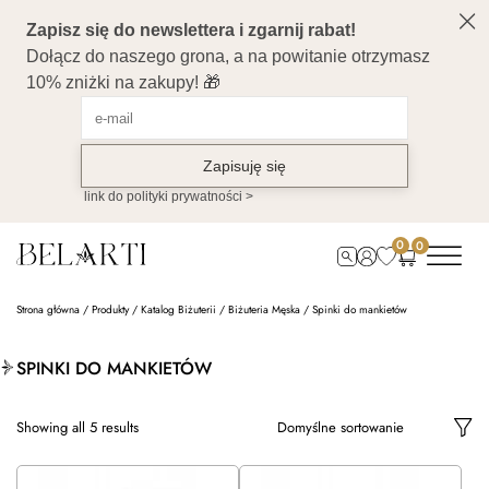
0
0
Strona główna
/
Produkty
/
Katalog Biżuterii
/
Biżuteria Męska
/
Spinki do mankietów
SPINKI DO MANKIETÓW
Showing all 5 results