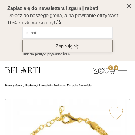
0
0
Strona główna
/
Produkty
/
Bransoletka Pozłacana Drzewko Szczęścia