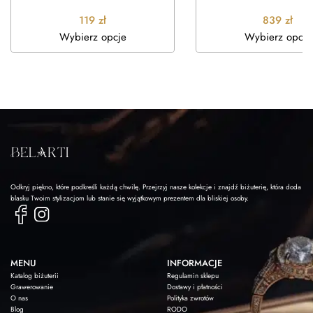
119
zł
839
zł
Wybierz opcje
Wybierz opcje
Odkryj piękno, które podkreśli każdą chwilę. Przejrzyj nasze kolekcje i znajdź biżuterię, która doda
blasku Twoim stylizacjom lub stanie się wyjątkowym prezentem dla bliskiej osoby.
MENU
INFORMACJE
Katalog biżuterii
Regulamin sklepu
Grawerowanie
Dostawy i płatności
O nas
Polityka zwrotów
Blog
RODO