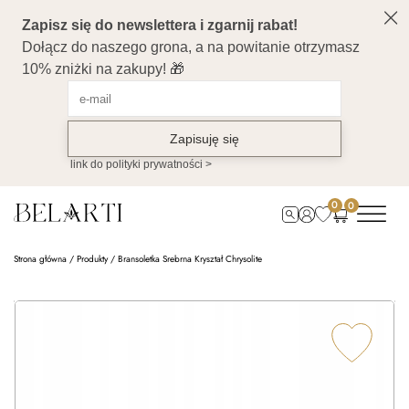
0
0
Strona główna
/
Produkty
/
Bransoletka Srebrna Kryształ Chrysolite