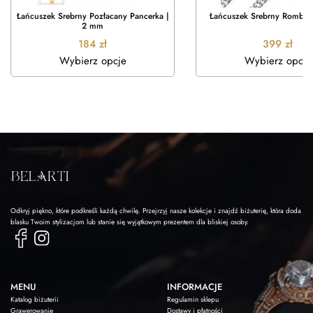
Łańcuszek Srebrny Pozłacany Pancerka |
Łańcuszek Srebrny Rombo 
2 mm
184
zł
399
zł
Wybierz opcje
Wybierz opcje
Odkryj piękno, które podkreśli każdą chwilę. Przejrzyj nasze kolekcje i znajdź biżuterię, która doda
blasku Twoim stylizacjom lub stanie się wyjątkowym prezentem dla bliskiej osoby.
MENU
INFORMACJE
Katalog biżuterii
Regulamin sklepu
Grawerowanie
Dostawy i płatności