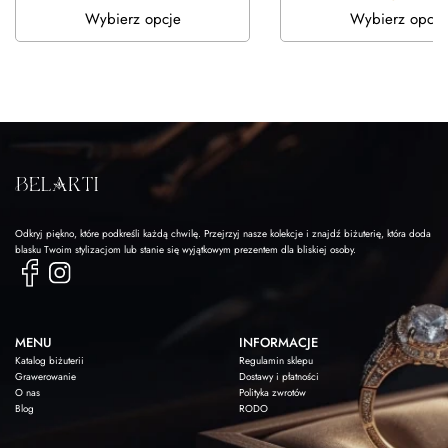
Wybierz opcje
Wybierz opcje
Odkryj piękno, które podkreśli każdą chwilę. Przejrzyj nasze kolekcje i znajdź biżuterię, która doda
blasku Twoim stylizacjom lub stanie się wyjątkowym prezentem dla bliskiej osoby.
MENU
INFORMACJE
Katalog biżuterii
Regulamin sklepu
Grawerowanie
Dostawy i płatności
O nas
Polityka zwrotów
Blog
RODO