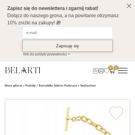
0
0
Strona główna
/
Produkty
/
Bransoletka Srebrna Pozłacana z Serduszkiem