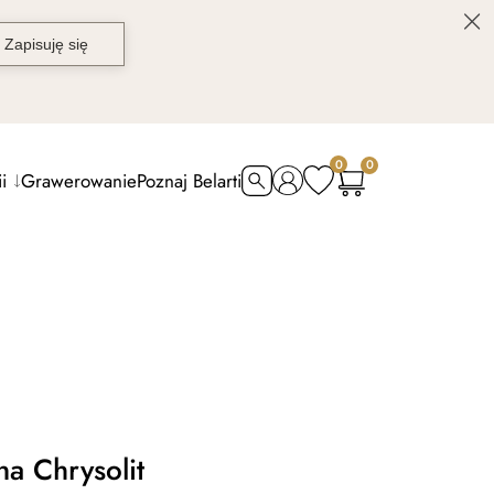
0
0
i
Grawerowanie
Poznaj Belarti
na Chrysolit