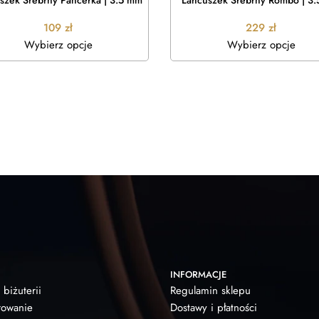
szek Srebrny Pancerka | 3.5 mm
Łańcuszek Srebrny Rombo | 3
109
zł
229
zł
Wybierz opcje
Wybierz opcje
INFORMACJE
 biżuterii
Regulamin sklepu
owanie
Dostawy i płatności