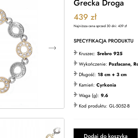
Grecka Droga
439
zł
Najniższa cena sprzed 30 dni:
439
zł
SPECYFIKACJA PRODUKTU
Kruszec:
Srebro 925
Wykończenie:
Pozłacane, 
Długość:
18 cm + 3 cm
Kamień:
Cyrkonia
Waga (g):
9.6
Kod produktu:
GL-5052-B
Dodaj do koszyka