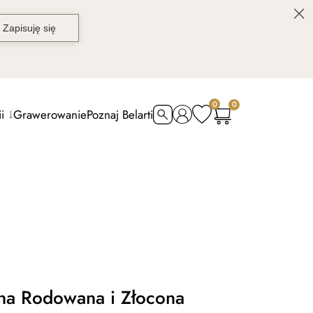
0
0
i
Grawerowanie
Poznaj Belarti
rna Rodowana i Złocona