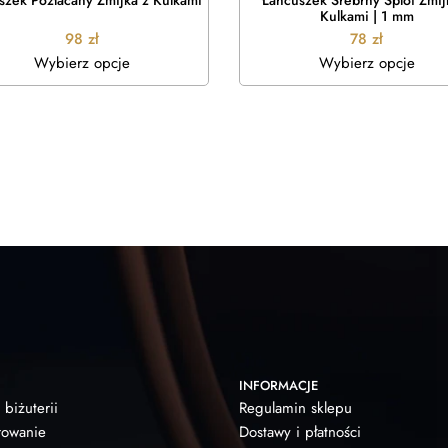
szek Pozłacany Żmijka z Kulkami
Łańcuszek Srebrny Splot Żmij
Kulkami | 1 mm
98
zł
78
zł
Wybierz opcje
Wybierz opcje
INFORMACJE
 biżuterii
Regulamin sklepu
owanie
Dostawy i płatności