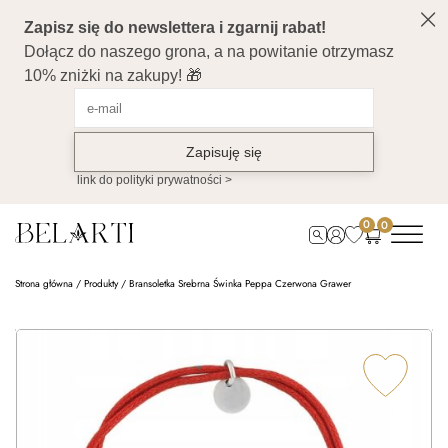
0
0
Strona główna
/
Produkty
/
Bransoletka Srebrna Świnka Peppa Czerwona Grawer