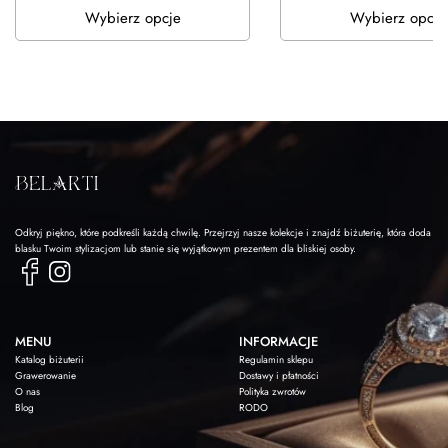
Wybierz opcje
Wybierz opcje
Odkryj piękno, które podkreśli każdą chwilę. Przejrzyj nasze kolekcje i znajdź biżuterię, która doda
blasku Twoim stylizacjom lub stanie się wyjątkowym prezentem dla bliskiej osoby.
MENU
INFORMACJE
Katalog biżuterii
Regulamin sklepu
Grawerowanie
Dostawy i płatności
O nas
Polityka zwrotów
Blog
RODO