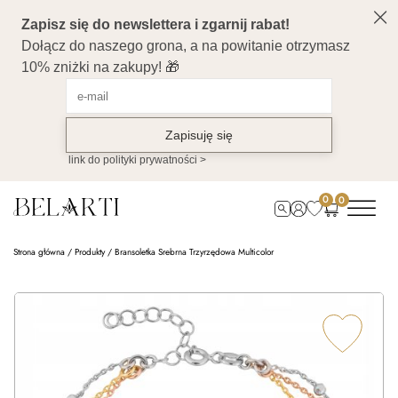
0
0
Strona główna
/
Produkty
/
Bransoletka Srebrna Trzyrzędowa Multicolor