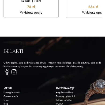
Kulkami | 1 mm
78
zł
234
zł
Wybierz opcje
Wybierz opcje
Odkryj piękno, które podkreśli każdą chwilę. Przejrzyj nasze kolekcje i znajdź biżuterię, która doda
blasku Twoim stylizacjom lub stanie się wyjątkowym prezentem dla bliskiej osoby.
MENU
INFORMACJE
Katalog biżuterii
Regulamin sklepu
Grawerowanie
Dostawy i płatności
O nas
Polityka zwrotów
Blog
RODO