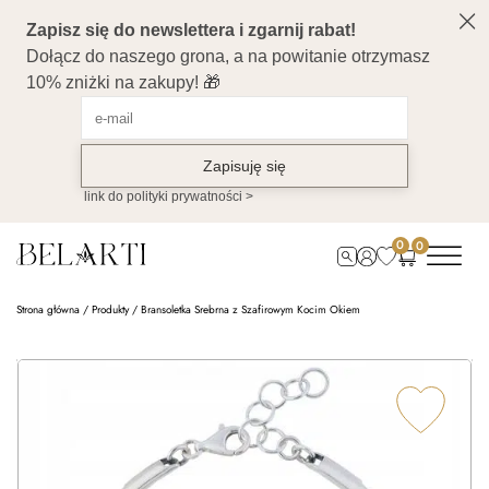
0
0
Strona główna
/
Produkty
/
Bransoletka Srebrna z Szafirowym Kocim Okiem