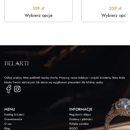
109
zł
259
zł
Wybierz opcje
Wybierz opcje
Odkryj piękno, które podkreśli każdą chwilę. Przejrzyj nasze kolekcje i znajdź biżuterię, która doda
blasku Twoim stylizacjom lub stanie się wyjątkowym prezentem dla bliskiej osoby.
MENU
INFORMACJE
Katalog biżuterii
Regulamin sklepu
Grawerowanie
Dostawy i płatności
O nas
Polityka zwrotów
Blog
RODO