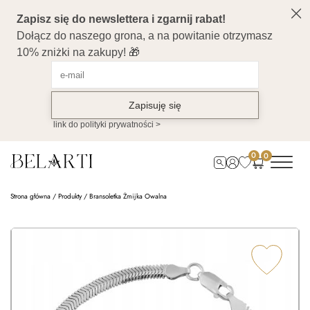
0
0
Strona główna
/
Produkty
/
Bransoletka Żmijka Owalna