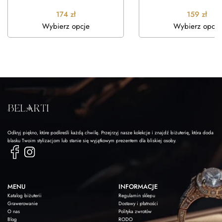
174
zł
159
zł
Wybierz opcje
Wybierz opcje
Odkryj piękno, które podkreśli każdą chwilę. Przejrzyj nasze kolekcje i znajdź biżuterię, która doda
blasku Twoim stylizacjom lub stanie się wyjątkowym prezentem dla bliskiej osoby.
MENU
INFORMACJE
Katalog biżuterii
Regulamin sklepu
Grawerowanie
Dostawy i płatności
O nas
Polityka zwrotów
Blog
RODO