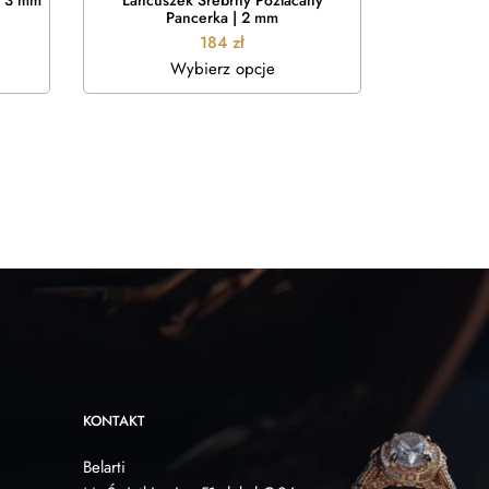
| 3 mm
Łańcuszek Srebrny Pozłacany
Łańcuszek P
Pancerka | 2 mm
184
zł
Wybierz opcje
W
KONTAKT
Belarti