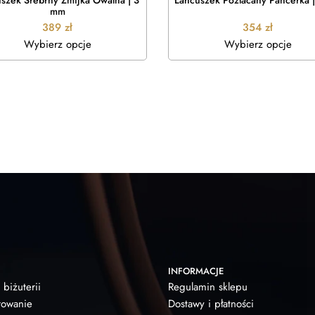
szek Srebrny Żmijka Owalna | 3
Łańcuszek Pozłacany Pancerka 
mm
389
zł
354
zł
Wybierz opcje
Wybierz opcje
INFORMACJE
 biżuterii
Regulamin sklepu
owanie
Dostawy i płatności