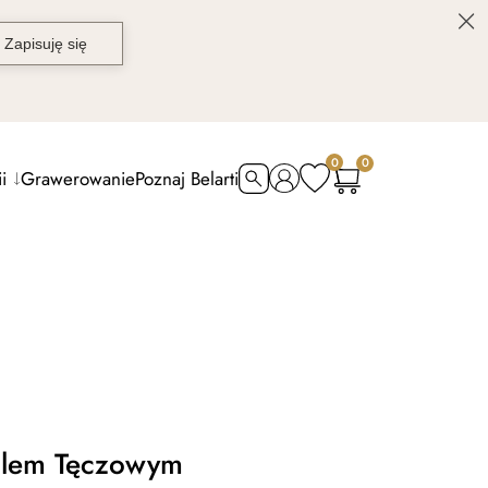
0
0
i
Grawerowanie
Poznaj Belarti
alem Tęczowym