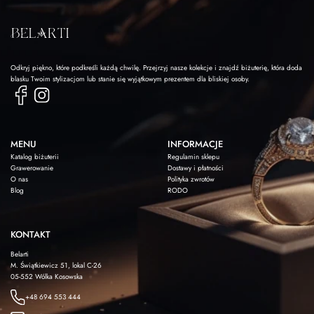
Odkryj piękno, które podkreśli każdą chwilę. Przejrzyj nasze kolekcje i znajdź biżuterię, która doda
blasku Twoim stylizacjom lub stanie się wyjątkowym prezentem dla bliskiej osoby.
MENU
INFORMACJE
Katalog biżuterii
Regulamin sklepu
Grawerowanie
Dostawy i płatności
O nas
Polityka zwrotów
Blog
RODO
KONTAKT
Belarti
M. Świątkiewicz 51, lokal C-26
05-552 Wólka Kosowska
+48 694 553 444