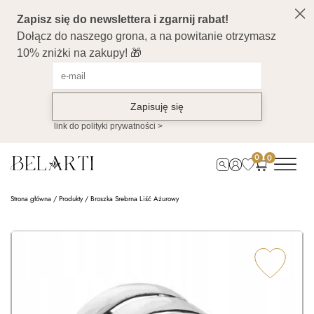
0
0
Strona główna
/
Produkty
/
Broszka Srebrna Liść Ażurowy