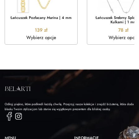
Łańcuszek Pozłacany Marina | 4 mm
Łańcuszek Srebrny Splot 
Kulkami | 1 mm
139
zł
78
zł
Wybierz opcje
Wybierz opcje
Odkryj piękno, które podkreśli każdą chwilę. Przejrzyj nasze kolekcje i znajdź biżuterię, która doda
blasku Twoim stylizacjom lub stanie się wyjątkowym prezentem dla bliskiej osoby.
MENU
INFORMACJE