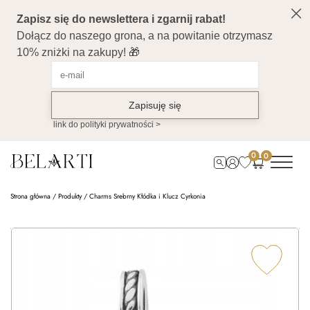
0
0
Strona główna
/
Produkty
/
Charms Srebrny Kłódka i Klucz Cyrkonia