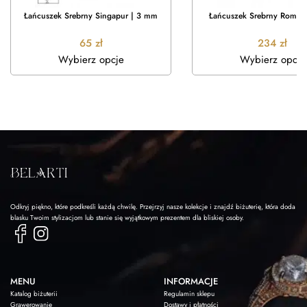
Łańcuszek Srebrny Singapur | 3 mm
Łańcuszek Srebrny Rombo
65
zł
234
zł
Wybierz opcje
Wybierz opcje
Odkryj piękno, które podkreśli każdą chwilę. Przejrzyj nasze kolekcje i znajdź biżuterię, która doda
blasku Twoim stylizacjom lub stanie się wyjątkowym prezentem dla bliskiej osoby.
MENU
INFORMACJE
Katalog biżuterii
Regulamin sklepu
Grawerowanie
Dostawy i płatności