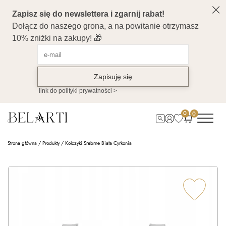
0
0
Strona główna
/
Produkty
/
Kolczyki Srebrne Biała Cyrkonia