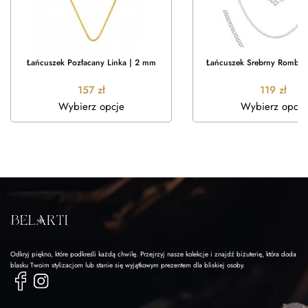
Łańcuszek Pozłacany Linka | 2 mm
Łańcuszek Srebrny Rombo 
157
zł
119
zł
Wybierz opcje
Wybierz opcje
Odkryj piękno, które podkreśli każdą chwilę. Przejrzyj nasze kolekcje i znajdź biżuterię, która doda
blasku Twoim stylizacjom lub stanie się wyjątkowym prezentem dla bliskiej osoby.