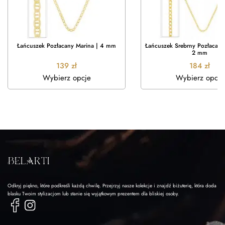
Łańcuszek Pozłacany Marina | 4 mm
Łańcuszek Srebrny Pozłacany
2 mm
139
zł
184
zł
Wybierz opcje
Wybierz opcje
Odkryj piękno, które podkreśli każdą chwilę. Przejrzyj nasze kolekcje i znajdź biżuterię, która doda
blasku Twoim stylizacjom lub stanie się wyjątkowym prezentem dla bliskiej osoby.