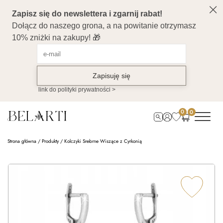
0
0
Strona główna
/
Produkty
/
Kolczyki Srebrne Wiszące z Cyrkonią