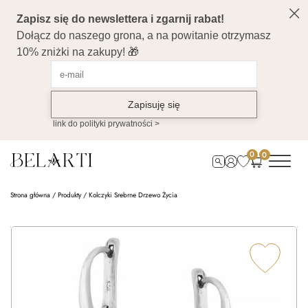
0
0
Strona główna
/
Produkty
/
Kolczyki Srebrne Drzewo Życia