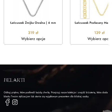
Łańcuszek Żmijka Owalna | 4 mm
Łańcuszek Pozłacany Mari
319
zł
139
zł
Wybierz opcje
Wybierz opcje
Odkryj piękno, które podkreśli każdą chwilę. Przejrzyj nasze kolekcje i znajdź biżuterię, która doda
blasku Twoim stylizacjom lub stanie się wyjątkowym prezentem dla bliskiej osoby.