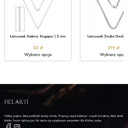
Łańcuszek Srebrny Singapur | 2 mm
Łańcuszek Żmijka Owalna
53
zł
319
zł
Wybierz opcje
Wybierz opcje
Odkryj piękno, które podkreśli każdą chwilę. Przejrzyj nasze kolekcje i znajdź biżuterię, która doda
blasku Twoim stylizacjom lub stanie się wyjątkowym prezentem dla bliskiej osoby.