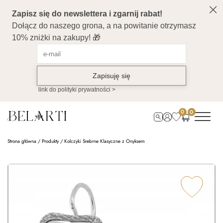
0
0
Strona główna
/
Produkty
/
Kolczyki Srebrne Klasyczne z Onyksem