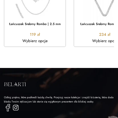
Łańcuszek Srebrny Rombo | 2.5 mm
Łańcuszek Srebrny Rombo
119
zł
234
zł
Wybierz opcje
Wybierz opcje
Odkryj piękno, które podkreśli każdą chwilę. Przejrzyj nasze kolekcje i znajdź biżuterię, która doda
blasku Twoim stylizacjom lub stanie się wyjątkowym prezentem dla bliskiej osoby.