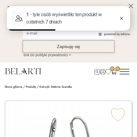
0
0
Strona główna
/
Produkty
/
Kolczyki Srebrne Szarotka