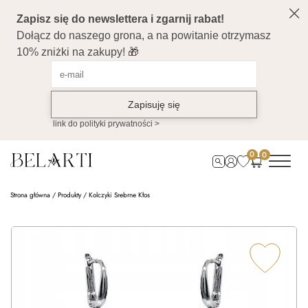
0
0
Strona główna
/
Produkty
/
Kolczyki Srebrne Kłos