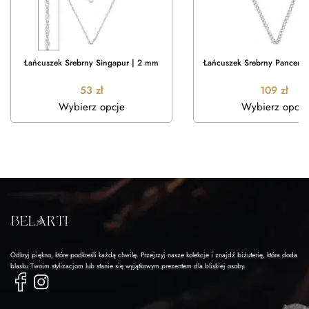
Łańcuszek Srebrny Singapur | 2 mm
Łańcuszek Srebrny Pancerka
53
zł
109
zł
Wybierz opcje
Wybierz opcje
Odkryj piękno, które podkreśli każdą chwilę. Przejrzyj nasze kolekcje i znajdź biżuterię, która doda
blasku Twoim stylizacjom lub stanie się wyjątkowym prezentem dla bliskiej osoby.