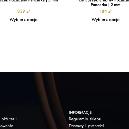
szek Pozłacany Pancerka | 5 mm
Łańcuszek Srebrny Pozłaca
Pancerka | 2 mm
839
zł
184
zł
Wybierz opcje
Wybierz opcje
INFORMACJE
 biżuterii
Regulamin sklepu
owanie
Dostawy i płatności