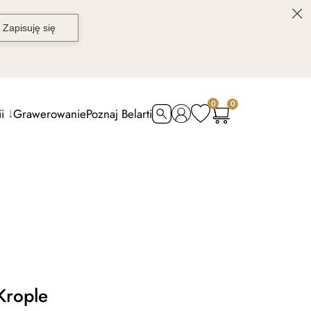
0
0
i
Grawerowanie
Poznaj Belarti
Krople