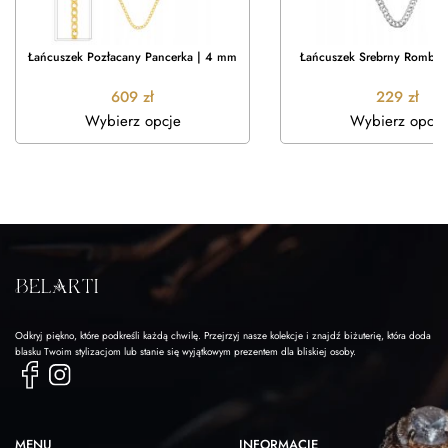
Łańcuszek Pozłacany Pancerka | 4 mm
Łańcuszek Srebrny Rombo 
609
zł
229
zł
Wybierz opcje
Wybierz opcje
Odkryj piękno, które podkreśli każdą chwilę. Przejrzyj nasze kolekcje i znajdź biżuterię, która doda
blasku Twoim stylizacjom lub stanie się wyjątkowym prezentem dla bliskiej osoby.
MENU
INFORMACJE