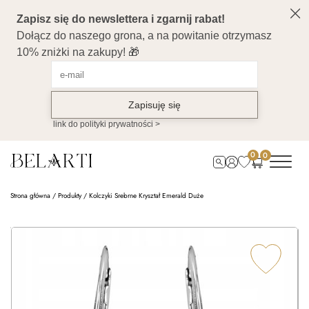
0
0
Strona główna
/
Produkty
/
Kolczyki Srebrne Kryształ Emerald Duże