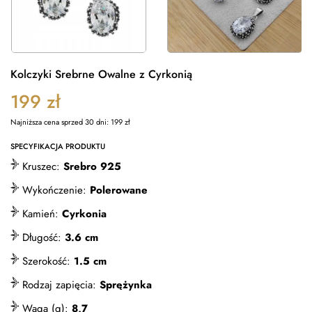
Kolczyki Srebrne Owalne z Cyrkonią
199
zł
Najniższa cena sprzed 30 dni:
199
zł
SPECYFIKACJA PRODUKTU
Kruszec:
Srebro 925
Wykończenie:
Polerowane
Kamień:
Cyrkonia
Długość:
3.6 cm
Szerokość:
1.5 cm
Rodzaj zapięcia:
Sprężynka
Waga (g):
8,7