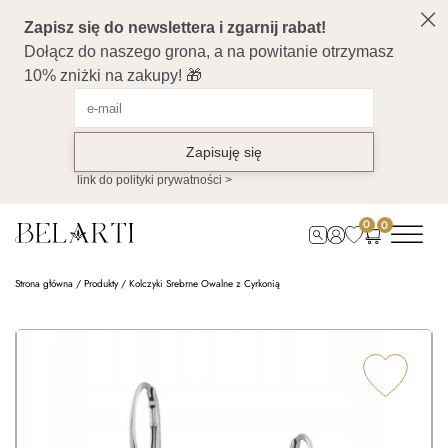
0
0
Strona główna
/
Produkty
/
Kolczyki Srebrne Owalne z Cyrkonią