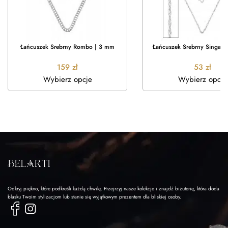
Łańcuszek Srebrny Rombo | 3 mm
Łańcuszek Srebrny Singapu
159
zł
53
zł
Wybierz opcje
Wybierz opcje
Odkryj piękno, które podkreśli każdą chwilę. Przejrzyj nasze kolekcje i znajdź biżuterię, która doda
blasku Twoim stylizacjom lub stanie się wyjątkowym prezentem dla bliskiej osoby.