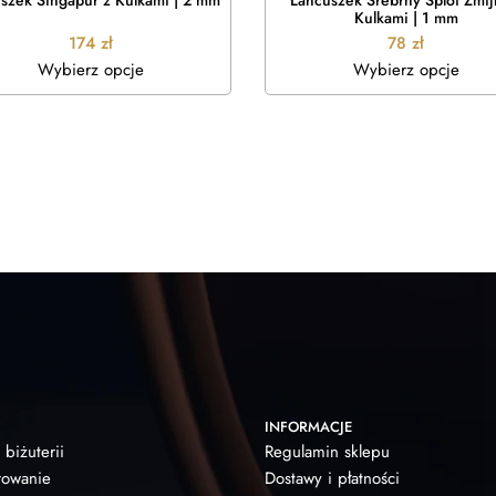
szek Singapur z Kulkami | 2 mm
Łańcuszek Srebrny Splot Żmij
Kulkami | 1 mm
174
zł
78
zł
Wybierz opcje
Wybierz opcje
INFORMACJE
 biżuterii
Regulamin sklepu
owanie
Dostawy i płatności