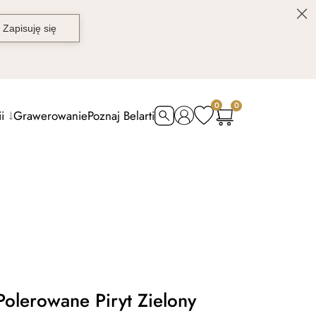
0
0
i
Grawerowanie
Poznaj Belarti
Polerowane Piryt Zielony