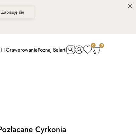
0
0
i
Grawerowanie
Poznaj Belarti
Pozłacane Cyrkonia