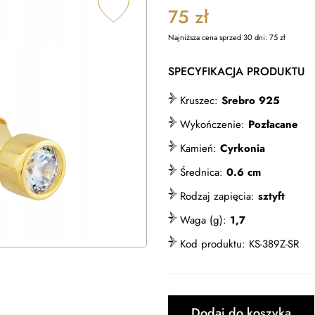
75
zł
Najniższa cena sprzed 30 dni:
75
zł
SPECYFIKACJA PRODUKTU
Kruszec:
Srebro 925
Wykończenie:
Pozłacane
Kamień:
Cyrkonia
Średnica:
0.6 cm
Rodzaj zapięcia:
sztyft
Waga (g):
1,7
Kod produktu:
KS-389Z-SR
Dodaj do koszyka