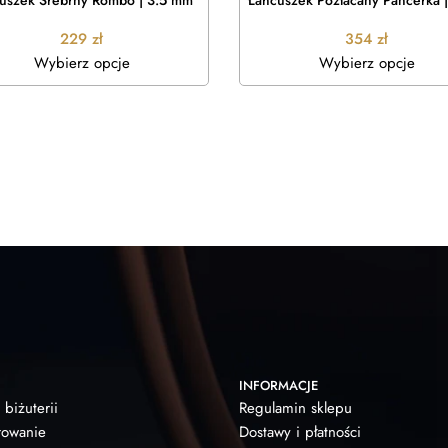
uszek Srebrny Rombo | 3.5 mm
Łańcuszek Pozłacany Pancerka 
229
zł
354
zł
Wybierz opcje
Wybierz opcje
INFORMACJE
 biżuterii
Regulamin sklepu
owanie
Dostawy i płatności