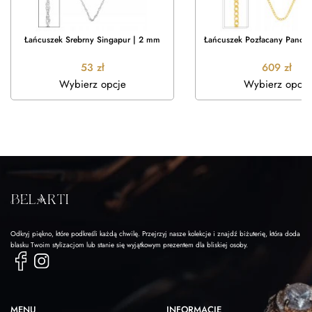
Łańcuszek Srebrny Singapur | 2 mm
Łańcuszek Pozłacany Pance
53
zł
609
zł
Wybierz opcje
Wybierz opcje
Odkryj piękno, które podkreśli każdą chwilę. Przejrzyj nasze kolekcje i znajdź biżuterię, która doda
blasku Twoim stylizacjom lub stanie się wyjątkowym prezentem dla bliskiej osoby.
MENU
INFORMACJE