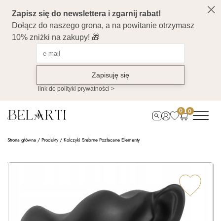
0
0
Strona główna
/
Produkty
/
Kolczyki Srebrne Pozłacane Elementy