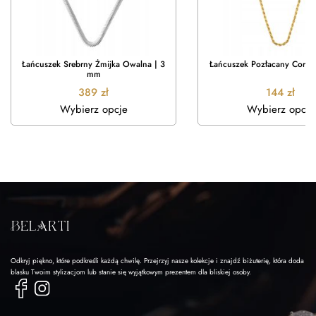
Łańcuszek Srebrny Żmijka Owalna | 3
Łańcuszek Pozłacany Corda
mm
389
zł
144
zł
Wybierz opcje
Wybierz opcje
Odkryj piękno, które podkreśli każdą chwilę. Przejrzyj nasze kolekcje i znajdź biżuterię, która doda
blasku Twoim stylizacjom lub stanie się wyjątkowym prezentem dla bliskiej osoby.