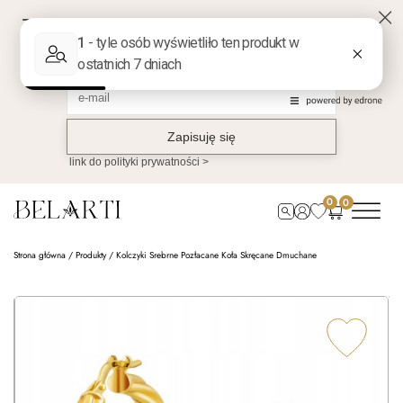
0
0
Strona główna
/
Produkty
/
Kolczyki Srebrne Pozłacane Koła Skręcane Dmuchane