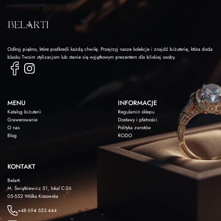
Odkryj piękno, które podkreśli każdą chwilę. Przejrzyj nasze kolekcje i znajdź biżuterię, która doda
blasku Twoim stylizacjom lub stanie się wyjątkowym prezentem dla bliskiej osoby.
MENU
INFORMACJE
Katalog biżuterii
Regulamin sklepu
Grawerowanie
Dostawy i płatności
O nas
Polityka zwrotów
Blog
RODO
KONTAKT
Belarti
M. Świątkiewicz 51, lokal C-26
05-552 Wólka Kosowska
+48 694 553 444