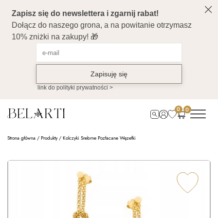
0
0
Strona główna
/
Produkty
/
Kolczyki Srebrne Pozłacane Węzełki