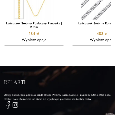
Łańcuszek Srebrny Pozłacany Pancerka |
Łańcuszek Srebrny Rombo
2 mm
184
zł
488
zł
Wybierz opcje
Wybierz opcje
Odkryj piękno, które podkreśli każdą chwilę. Przejrzyj nasze kolekcje i znajdź biżuterię, która doda
blasku Twoim stylizacjom lub stanie się wyjątkowym prezentem dla bliskiej osoby.