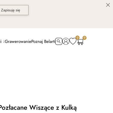
0
0
i
Grawerowanie
Poznaj Belarti
Pozłacane Wiszące z Kulką