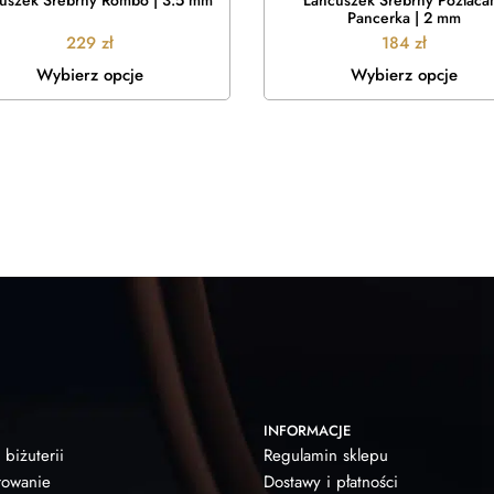
uszek Srebrny Rombo | 3.5 mm
Łańcuszek Srebrny Pozłaca
Pancerka | 2 mm
229
zł
184
zł
Wybierz opcje
Wybierz opcje
INFORMACJE
 biżuterii
Regulamin sklepu
owanie
Dostawy i płatności