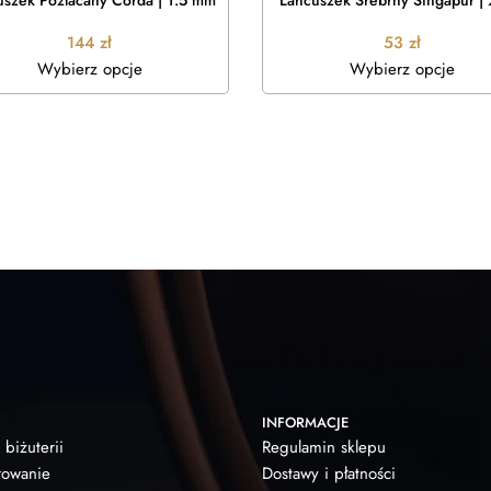
uszek Pozłacany Corda | 1.5 mm
Łańcuszek Srebrny Singapur |
144
zł
53
zł
Wybierz opcje
Wybierz opcje
INFORMACJE
 biżuterii
Regulamin sklepu
owanie
Dostawy i płatności