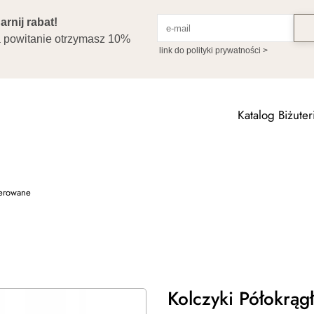
Katalog Biżuteri
lerowane
Kolczyki Półokrąg