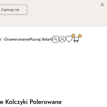
0
0
i
Grawerowanie
Poznaj Belarti
łe Kolczyki Polerowane