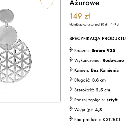
Ażurowe
149
zł
Najniższa cena sprzed 30 dni:
149
zł
SPECYFIKACJA PRODUKTU
Kruszec:
Srebro 925
Wykończenie:
Rodowane
Kamień:
Bez Kamienia
Długość:
3.8 cm
Szerokość:
2.5 cm
Rodzaj zapięcia:
sztyft
Waga (g):
4,8
Kod produktu:
K-312R-KT