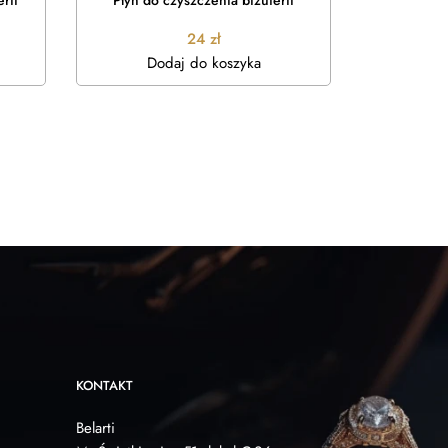
rii
Płyn do czyszczenia biżuterii
Kolczyki Sr
24
zł
Dodaj do koszyka
Do
KONTAKT
Belarti