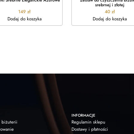
yki Srebrne Eleganckie Ażurowe
Zestaw do czyszczenia biżute
srebrnej i złotej
149
zł
40
zł
Dodaj do koszyka
Dodaj do koszyka
INFORMACJE
 biżuterii
Regulamin sklepu
owanie
Dostawy i płatności