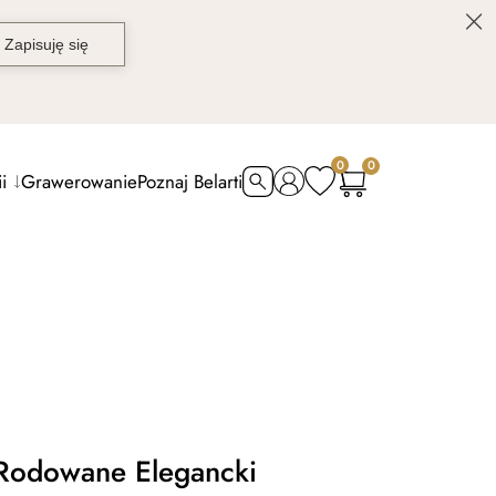
0
0
i
Grawerowanie
Poznaj Belarti
 Rodowane Elegancki