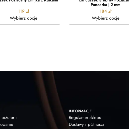
szek Pozłacany Żmijka z Kulkami
Łańcuszek Srebrny Pozłaca
Pancerka | 2 mm
119
zł
184
zł
Wybierz opcje
Wybierz opcje
INFORMACJE
 biżuterii
Regulamin sklepu
owanie
Dostawy i płatności