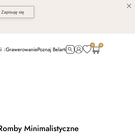
0
0
i
Grawerowanie
Poznaj Belarti
 Romby Minimalistyczne