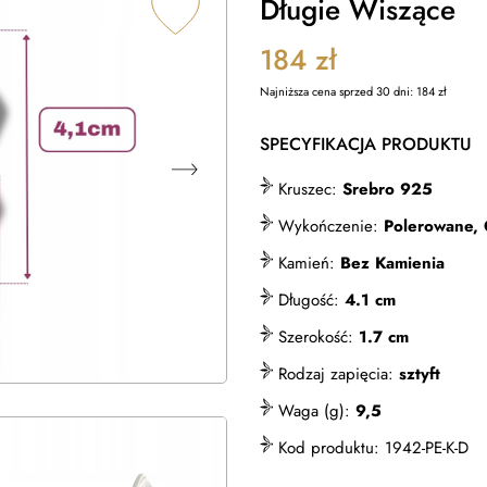
Długie Wiszące
184
zł
Najniższa cena sprzed 30 dni:
184
zł
SPECYFIKACJA PRODUKTU
Kruszec:
Srebro 925
Wykończenie:
Polerowane,
Kamień:
Bez Kamienia
Długość:
4.1 cm
Szerokość:
1.7 cm
Rodzaj zapięcia:
sztyft
Waga (g):
9,5
Kod produktu:
1942-PE-K-D