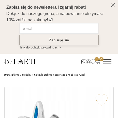
0
0
Strona główna
/
Produkty
/
Kolczyki Srebrne Rozgwiazda Niebieski Opal