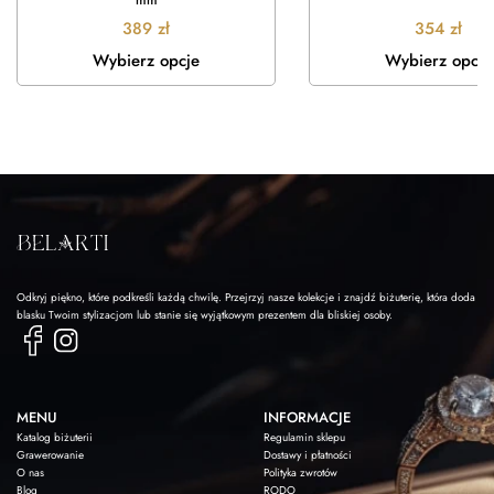
389
zł
354
zł
Wybierz opcje
Wybierz opcje
Odkryj piękno, które podkreśli każdą chwilę. Przejrzyj nasze kolekcje i znajdź biżuterię, która doda
blasku Twoim stylizacjom lub stanie się wyjątkowym prezentem dla bliskiej osoby.
MENU
INFORMACJE
Katalog biżuterii
Regulamin sklepu
Grawerowanie
Dostawy i płatności
O nas
Polityka zwrotów
Blog
RODO