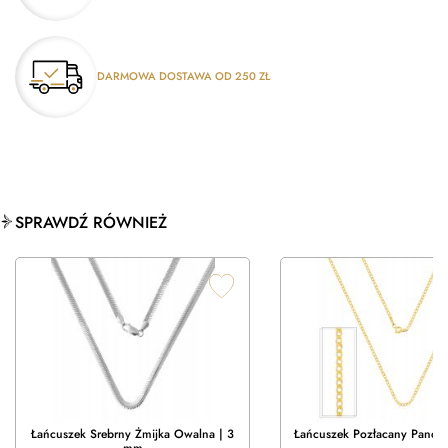
DARMOWA DOSTAWA OD 250 ZŁ
SPRAWDŹ RÓWNIEŻ
Łańcuszek Srebrny Żmijka Owalna | 3
Łańcuszek Pozłacany Pance
mm