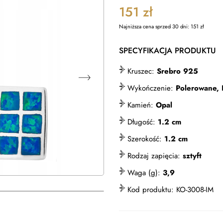
151
zł
Najniższa cena sprzed 30 dni:
151
zł
SPECYFIKACJA PRODUKTU
Kruszec:
Srebro 925
Wykończenie:
Polerowane,
Kamień:
Opal
Długość:
1.2 cm
Szerokość:
1.2 cm
Rodzaj zapięcia:
sztyft
Waga (g):
3,9
Kod produktu:
KO-3008-IM