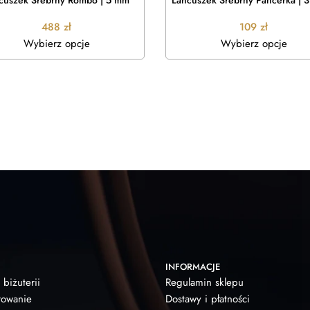
cuszek Srebrny Rombo | 5 mm
Łańcuszek Srebrny Pancerka | 
488
zł
109
zł
Wybierz opcje
Wybierz opcje
INFORMACJE
 biżuterii
Regulamin sklepu
owanie
Dostawy i płatności