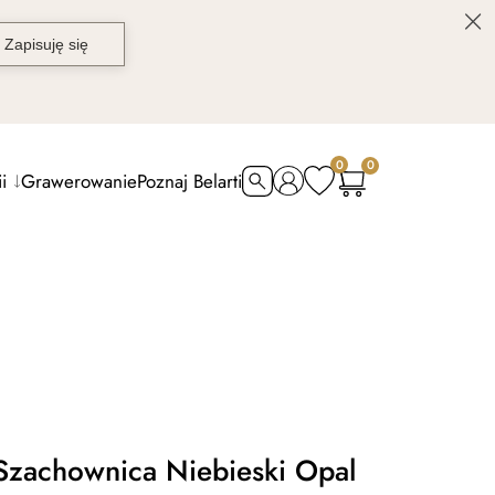
0
0
i
Grawerowanie
Poznaj Belarti
 Szachownica Niebieski Opal