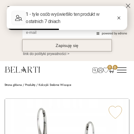
0
0
Strona główna
/
Produkty
/
Kolczyki Srebrne Wiszące