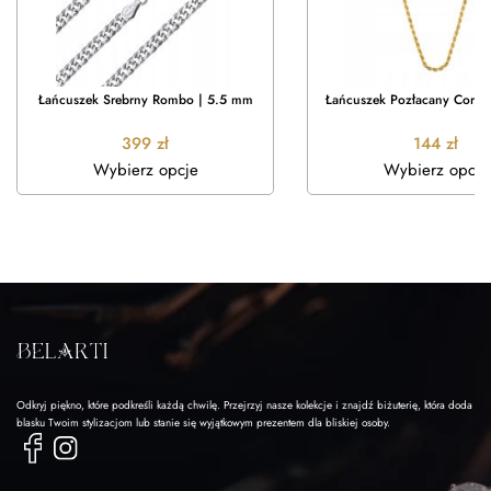
Łańcuszek Srebrny Rombo | 5.5 mm
Łańcuszek Pozłacany Corda
399
zł
144
zł
Wybierz opcje
Wybierz opcje
Odkryj piękno, które podkreśli każdą chwilę. Przejrzyj nasze kolekcje i znajdź biżuterię, która doda
blasku Twoim stylizacjom lub stanie się wyjątkowym prezentem dla bliskiej osoby.