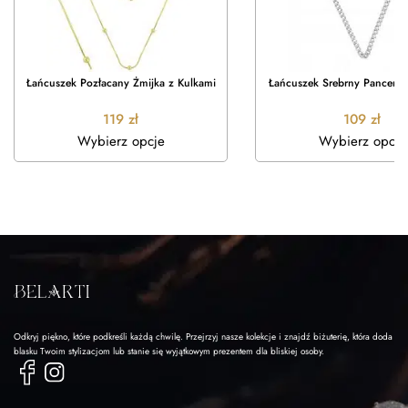
Łańcuszek Pozłacany Żmijka z Kulkami
Łańcuszek Srebrny Pancerka
119
zł
109
zł
Wybierz opcje
Wybierz opcje
Odkryj piękno, które podkreśli każdą chwilę. Przejrzyj nasze kolekcje i znajdź biżuterię, która doda
blasku Twoim stylizacjom lub stanie się wyjątkowym prezentem dla bliskiej osoby.