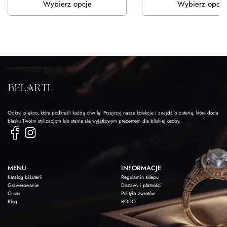
Wybierz opcje
Wybierz opcje
Odkryj piękno, które podkreśli każdą chwilę. Przejrzyj nasze kolekcje i znajdź biżuterię, która doda
blasku Twoim stylizacjom lub stanie się wyjątkowym prezentem dla bliskiej osoby.
MENU
INFORMACJE
Katalog biżuterii
Regulamin sklepu
Grawerowanie
Dostawy i płatności
O nas
Polityka zwrotów
Blog
RODO