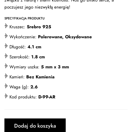
związku z naturą i siłami kosmosu. Noś go blisko serca, a
poczujesz jego niezwykłą energię!
SPECYFIKACJA PRODUKTU
Kruszec:
Srebro 925
Wykończenie:
Polerowane, Oksydowane
Długość:
4.1 cm
Szerokość:
1.8 cm
Wymiary uszka:
5 mm x 3 mm
Kamień:
Bez Kamienia
Waga (g):
2.6
Kod produktu:
D-99-AR
Dodaj do koszyka