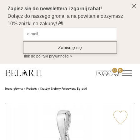
0
0
Strona główna
/
Produkty
/
Krzyżyk Srebrny Polerowany Egipski