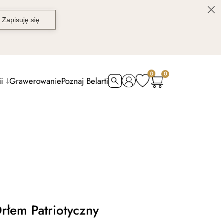
0
0
i
Grawerowanie
Poznaj Belarti
rłem Patriotyczny