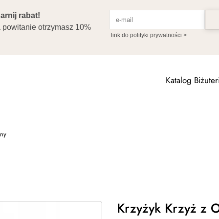
Katalog Biżuteri
zny
Krzyżyk Krzyż z O