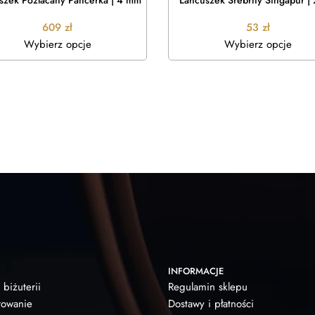
szek Pozłacany Pancerka | 4 mm
Łańcuszek Srebrny Singapur |
609
zł
53
zł
Wybierz opcje
Wybierz opcje
INFORMACJE
 biżuterii
Regulamin sklepu
owanie
Dostawy i płatności