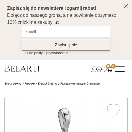
0
0
Strona główna
/
Produkty
/
Krzyżyk Srebrny z Pozłacanym Jezusem Chrystusem