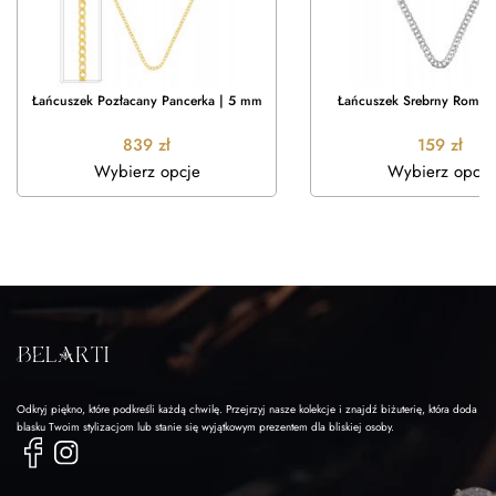
Łańcuszek Pozłacany Pancerka | 5 mm
Łańcuszek Srebrny Rombo
839
zł
159
zł
Wybierz opcje
Wybierz opcje
Odkryj piękno, które podkreśli każdą chwilę. Przejrzyj nasze kolekcje i znajdź biżuterię, która doda
blasku Twoim stylizacjom lub stanie się wyjątkowym prezentem dla bliskiej osoby.