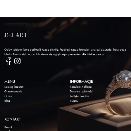
Odkryj piękno, które podkreśli każdą chwilę. Przejrzyj nasze kolekcje i znajdź biżuterię, która doda
blasku Twoim stylizacjom lub stanie się wyjątkowym prezentem dla bliskiej osoby.
MENU
INFORMACJE
Katalog biżuterii
Regulamin sklepu
Grawerowanie
Dostawy i płatności
O nas
Polityka zwrotów
Blog
RODO
KONTAKT
Belarti