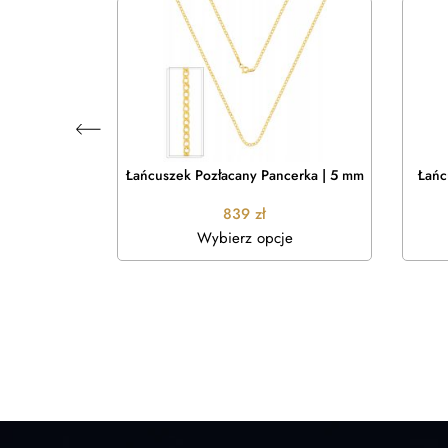
mbo | 3 mm
Łańcuszek Pozłacany Pancerka | 5 mm
Łańc
839
zł
je
Wybierz opcje