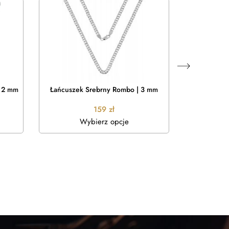
| 2 mm
Łańcuszek Srebrny Rombo | 3 mm
Łańcuszek P
159
zł
Wybierz opcje
W