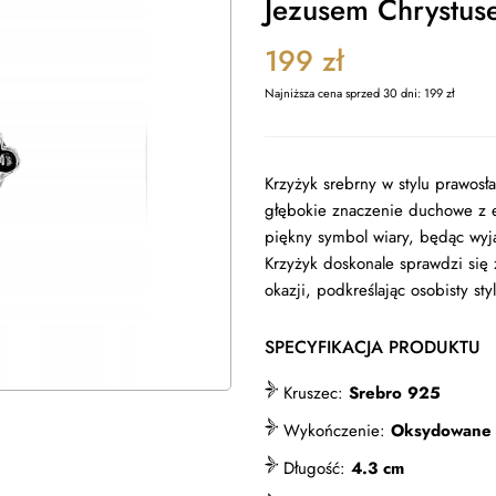
Jezusem Chrystus
199
zł
Najniższa cena sprzed 30 dni:
199
zł
Krzyżyk srebrny w stylu prawosł
głębokie znaczenie duchowe z e
piękny symbol wiary, będąc wy
Krzyżyk doskonale sprawdzi się
okazji, podkreślając osobisty st
SPECYFIKACJA PRODUKTU
Kruszec:
Srebro 925
Wykończenie:
Oksydowane
Długość:
4.3 cm