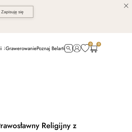
0
0
i
Grawerowanie
Poznaj Belarti
rawosławny Religijny z