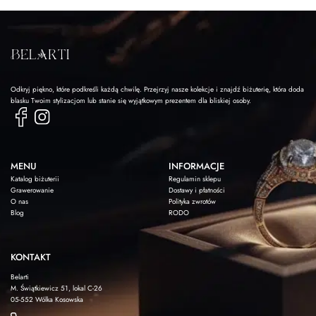
Odkryj piękno, które podkreśli każdą chwilę. Przejrzyj nasze kolekcje i znajdź biżuterię, która doda
blasku Twoim stylizacjom lub stanie się wyjątkowym prezentem dla bliskiej osoby.
MENU
INFORMACJE
Katalog biżuterii
Regulamin sklepu
Grawerowanie
Dostawy i płatności
O nas
Polityka zwrotów
Blog
RODO
KONTAKT
Belarti
M. Świątkiewicz 51, lokal C-26
05-552 Wólka Kosowska