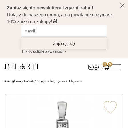
0
0
Strona główna
/
Produkty
/
Krzyżyk Srebrny z Jezusem Chrystusem