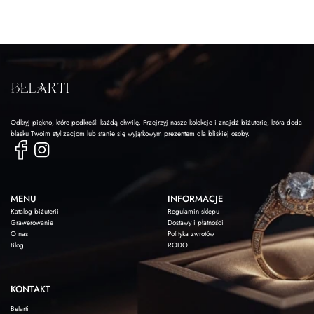
Odkryj piękno, które podkreśli każdą chwilę. Przejrzyj nasze kolekcje i znajdź biżuterię, która doda
blasku Twoim stylizacjom lub stanie się wyjątkowym prezentem dla bliskiej osoby.
MENU
INFORMACJE
Katalog biżuterii
Regulamin sklepu
Grawerowanie
Dostawy i płatności
O nas
Polityka zwrotów
Blog
RODO
KONTAKT
Belarti