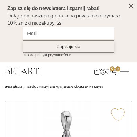
0
0
Strona główna
/
Produkty
/
Krzyżyk Srebrny z Jezusem Chrystusem Na Krzyżu