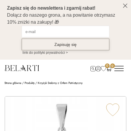
0
0
Strona główna
/
Produkty
/
Krzyżyk Srebrny z Orłem Patriotyczny