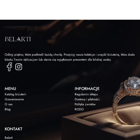
Odkryj piękno, które podkreśli każdą chwilę. Przejrzyj nasze kolekcje i znajdź biżuterię, która doda
blasku Twoim stylizacjom lub stanie się wyjątkowym prezentem dla bliskiej osoby.
MENU
INFORMACJE
Katalog biżuterii
Regulamin sklepu
Grawerowanie
Dostawy i płatności
O nas
Polityka zwrotów
Blog
RODO
KONTAKT
Belarti