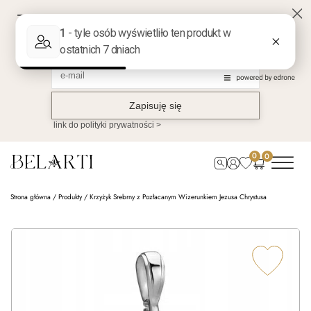
0
0
Strona główna
/
Produkty
/
Krzyżyk Srebrny z Pozłacanym Wizerunkiem Jezusa Chrystusa