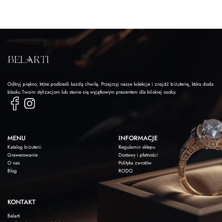
Odkryj piękno, które podkreśli każdą chwilę. Przejrzyj nasze kolekcje i znajdź biżuterię, która doda
blasku Twoim stylizacjom lub stanie się wyjątkowym prezentem dla bliskiej osoby.
MENU
INFORMACJE
Katalog biżuterii
Regulamin sklepu
Grawerowanie
Dostawy i płatności
O nas
Polityka zwrotów
Blog
RODO
KONTAKT
Belarti