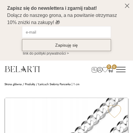
0
0
Strona główna
/
Produkty
/
Łańcuch Srebrny Pancerka | 1 cm