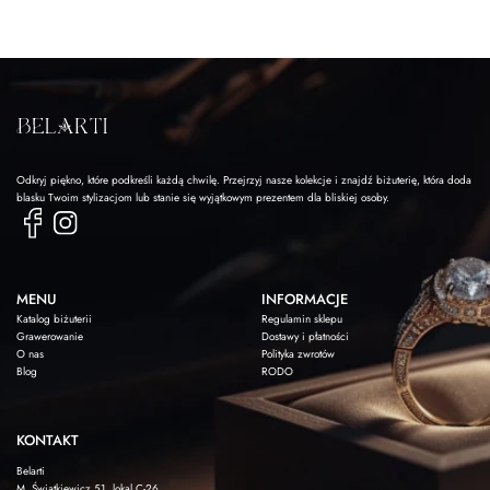
Odkryj piękno, które podkreśli każdą chwilę. Przejrzyj nasze kolekcje i znajdź biżuterię, która doda
blasku Twoim stylizacjom lub stanie się wyjątkowym prezentem dla bliskiej osoby.
MENU
INFORMACJE
Katalog biżuterii
Regulamin sklepu
Grawerowanie
Dostawy i płatności
O nas
Polityka zwrotów
Blog
RODO
KONTAKT
Belarti
M. Świątkiewicz 51, lokal C-26