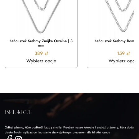
Łańcuszek Srebrny Żmijka Owalna | 3
Łańcuszek Srebrny Rombo
mm
389
zł
159
zł
Wybierz opcje
Wybierz opcje
Odkryj piękno, które podkreśli każdą chwilę. Przejrzyj nasze kolekcje i znajdź biżuterię, która doda
blasku Twoim stylizacjom lub stanie się wyjątkowym prezentem dla bliskiej osoby.