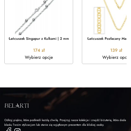
Łańcuszek Singapur z Kulkami | 2 mm
Łańcuszek Pozłacany Mari
174
zł
139
zł
Wybierz opcje
Wybierz opcje
Odkryj piękno, które podkreśli każdą chwilę. Przejrzyj nasze kolekcje i znajdź biżuterię, która doda
blasku Twoim stylizacjom lub stanie się wyjątkowym prezentem dla bliskiej osoby.