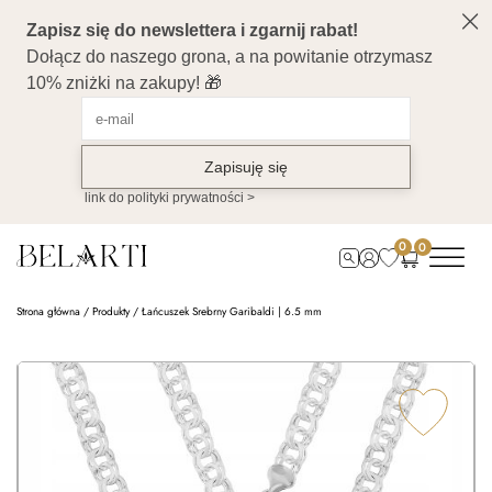
0
0
Strona główna
/
Produkty
/
Łańcuszek Srebrny Garibaldi | 6.5 mm